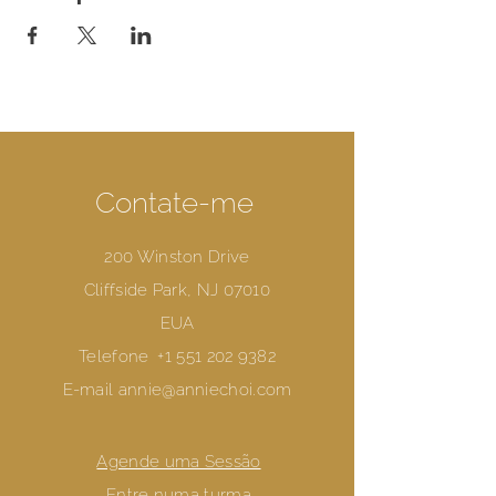
Contate-me
200 Winston Drive
Cliffside Park, NJ 07010
EUA
Telefone
+1 551 202 9382
E-mail
annie@anniechoi.com
Agende uma Sessão
Entre numa turma