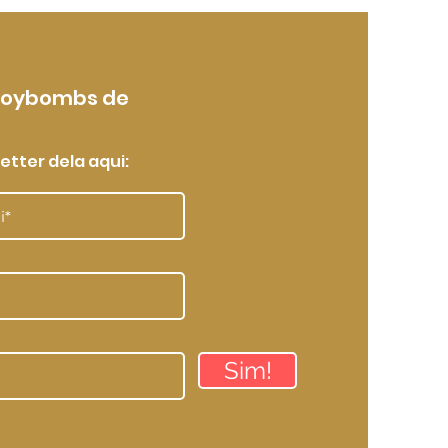
Joybombs de
etter dela aqui:
Sim!