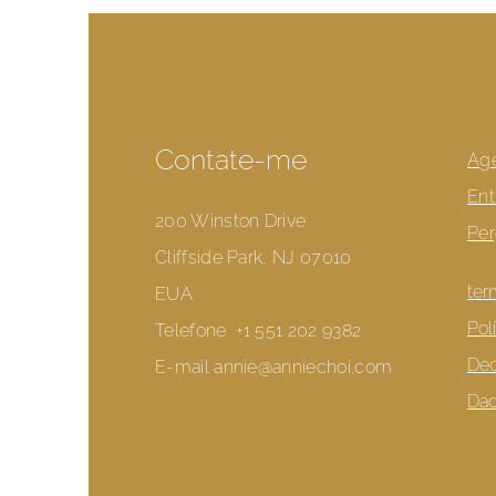
Contate-me
Ag
Ent
200 Winston Drive
Per
Cliffside Park, NJ 07010
ter
EUA
Pol
Telefone
+1 551 202 9382
Dec
E-mail
annie@anniechoi.com
Da