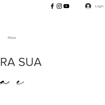
Login
More
RA SUA
ia e