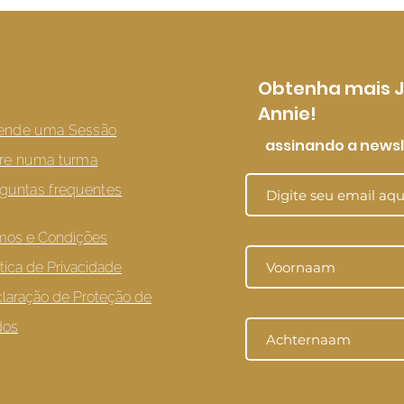
Obtenha mais 
Annie!
ende uma Sessão
assinando a newsl
re numa turma
guntas frequentes
mos e Condições
ítica de Privacidade
laração de Proteção de
dos