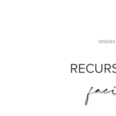
SESSÕES
RECUR
fac