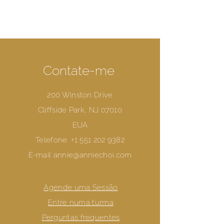
Contate-me
200 Winston Drive
Cliffside Park, NJ 07010
EUA
Telefone
+1 551 202 9382
E-mail
annie@anniechoi.com
Agende uma Sessão
Entre numa turma
Perguntas frequentes